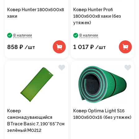
Ковер Hunter 1800х600х8
Ковер Hunter Profi
хаки
1800х600х8 хаки (без
утяжек)
В наличии
В наличии
858 ₽
1 017 ₽
/шт
/шт
Ковер
Ковер Optima Light S16
самонадувающийся
1800х600х16 (без утяжек)
BTrace Basic 7, 190*65*7см
зелёный М0212