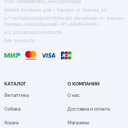
ООО «ЗООМИРОВО», ИНН 2225222599
656049, Алтайский край, г. Барнаул, ул. Чкалова, 247
р/с 40702810023100007579 в ДО «Алтайский» в г. Барнаул
Филиала «Новосибирский» АО «АЛЬФА-БАНК»
к/с 30101810600000000774
БИК 045004774
КАТАЛОГ
О КОМПАНИИ
Ветаптека
О нас
Собака
Доставка и оплата
Кошка
Магазины