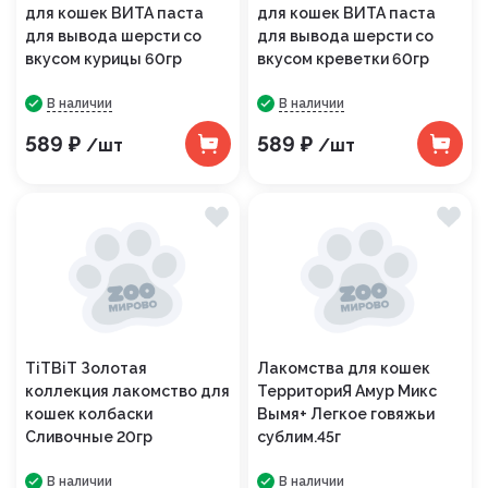
для кошек ВИТА паста
для кошек ВИТА паста
для вывода шерсти со
для вывода шерсти со
вкусом курицы 60гр
вкусом креветки 60гр
В наличии
В наличии
589 ₽
589 ₽
/шт
/шт
TiTBiT Золотая
Лакомства для кошек
коллекция лакомство для
ТерриториЯ Амур Микс
кошек колбаски
Вымя+ Легкое говяжьи
Сливочные 20гр
сублим.45г
В наличии
В наличии