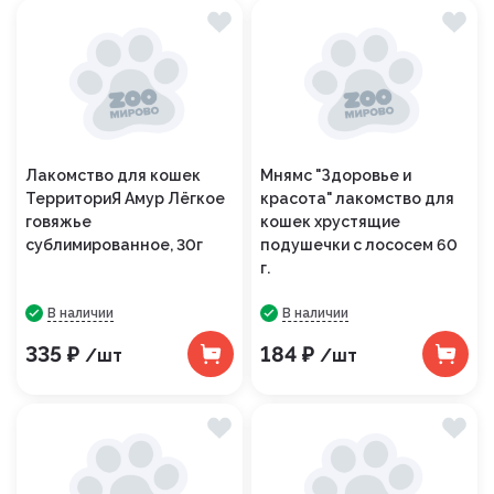
Лакомство для кошек
Мнямс "Здоровье и
ТерриториЯ Амур Лёгкое
красота" лакомство для
говяжье
кошек хрустящие
сублимированное, 30г
подушечки с лососем 60
г.
В наличии
В наличии
335 ₽
184 ₽
/шт
/шт