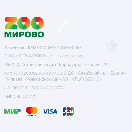
Лицензия: Л042-00118-22/00004250
ООО «ЗООМИРОВО», ИНН 2225222599
656049, Алтайский край, г. Барнаул, ул. Чкалова, 247
р/с 40702810023100007579 в ДО «Алтайский» в г. Барнаул
Филиала «Новосибирский» АО «АЛЬФА-БАНК»
к/с 30101810600000000774
БИК 045004774