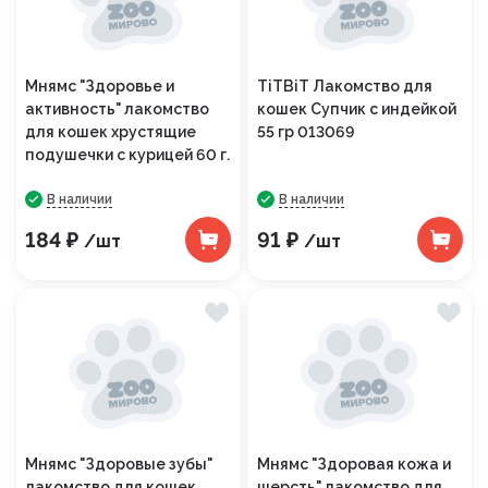
Мнямс "Здоровье и
TiTBiT Лакомство для
активность" лакомство
кошек Супчик с индейкой
для кошек хрустящие
55 гр 013069
подушечки с курицей 60 г.
В наличии
В наличии
184 ₽
91 ₽
/шт
/шт
Мнямс "Здоровые зубы"
Мнямс "Здоровая кожа и
лакомство для кошек
шерсть" лакомство для