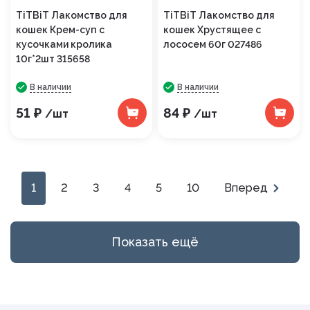
TiTBiT Лакомство для
TiTBiT Лакомство для
кошек Крем-суп с
кошек Хрустящее с
кусочками кролика
лососем 60г 027486
10г*2шт 315658
В наличии
В наличии
51 ₽
84 ₽
/шт
/шт
1
2
3
4
5
10
Вперед
Показать ещё