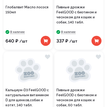
Глобалвит Масло лосося
Пивные дрожжи
150мл
FeelGOOD с биотином и
чесноком для кошек и
собак, 140 табл.
В наличии
В наличии
640 ₽
337 ₽
/шт
/шт
Кальциум-D3 FeelGOOD с
Пивные дрожжи
натуральным витамином
FeelGOOD с биотином и
D для щенков,собак и
чесноком для кошек и
котят, 140 табл.
собак, 60 табл.