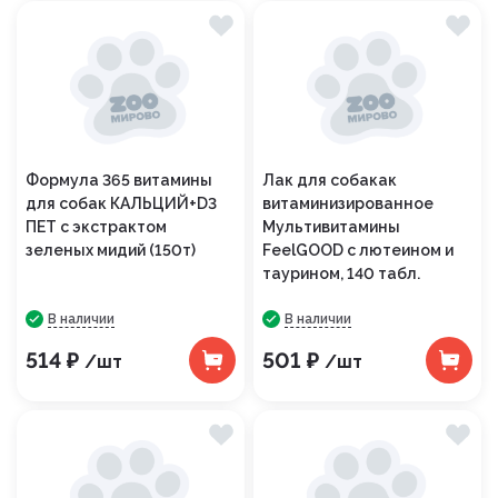
Формула 365 витамины
Лак для собакак
для собак КАЛЬЦИЙ+D3
витаминизированное
ПЕТ с экстрактом
Мультивитамины
зеленых мидий (150т)
FeelGOOD с лютеином и
таурином, 140 табл.
В наличии
В наличии
514 ₽
501 ₽
/шт
/шт