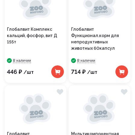
Глобалвит Комплекс
Глобалвит
кальций, фосфор, вит Д
Функционал.корм для
155т
непродуктивных
животных 60капсул
В наличии
В наличии
446 ₽
714 ₽
/шт
/шт
Глобалвит
Мультикомпонентная