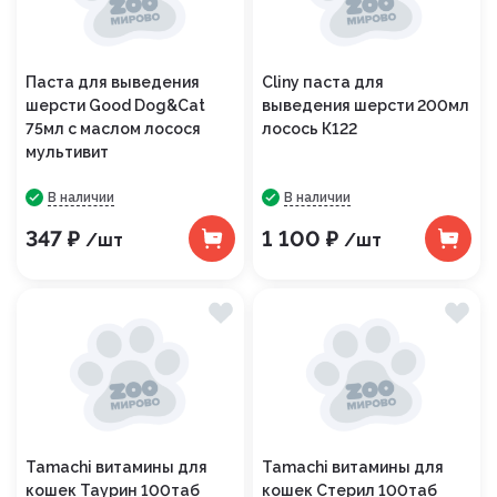
Паста для выведения
Cliny паста для
шерсти Good Dog&Cat
выведения шерсти 200мл
75мл с маслом лосося
лосось К122
мультивит
В наличии
В наличии
347 ₽
1 100 ₽
/шт
/шт
Tamachi витамины для
Tamachi витамины для
кошек Таурин 100таб
кошек Стерил 100таб