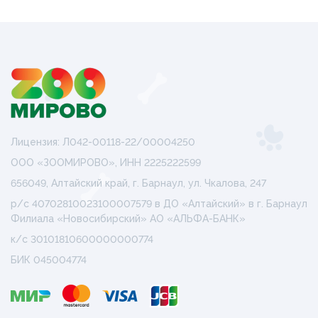
Лицензия: Л042-00118-22/00004250
ООО «ЗООМИРОВО», ИНН 2225222599
656049, Алтайский край, г. Барнаул, ул. Чкалова, 247
р/с 40702810023100007579 в ДО «Алтайский» в г. Барнаул
Филиала «Новосибирский» АО «АЛЬФА-БАНК»
к/с 30101810600000000774
БИК 045004774