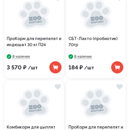
ПроКорм для перепелят и
СБТ-Лакто (пробиотик)
индюшат 30 кг П24
70гр
В наличии
В наличии
3 570 ₽
184 ₽
/шт
/шт
Комбикорм для цыплят
ПроКорм для перепелят и