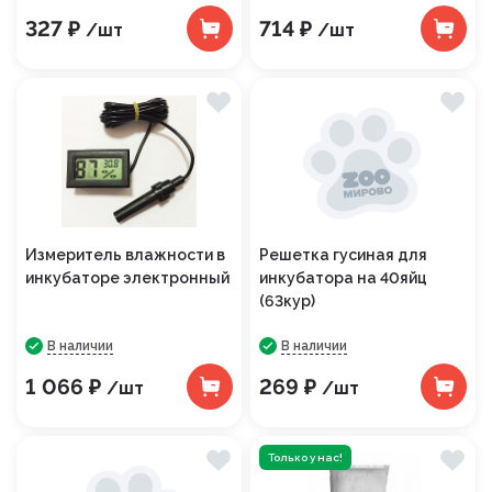
327 ₽
714 ₽
/шт
/шт
Измеритель влажности в
Решетка гусиная для
инкубаторе электронный
инкубатора на 40яйц
(63кур)
В наличии
В наличии
1 066 ₽
269 ₽
/шт
/шт
Только у нас!