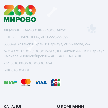
Лицензия: Л042-00118-22/00004250
ООО «ЗООМИРОВО», ИНН 2225222599
656049, Алтайский край, г. Барнаул, ул. Чкалова, 247
р/с 40702810023100007579 в ДО «Алтайский» в г. Барнаул
Филиала «Новосибирский» АО «АЛЬФА-БАНК»
к/с 30101810600000000774
БИК 045004774
КАТАЛОГ
О КОМПАНИИ