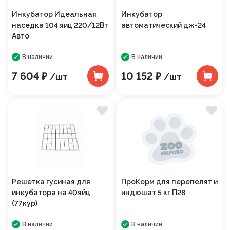
Инкубатор Идеальная
Инкубатор
наседка 104 яиц 220/12Вт
автоматический дж-24
Авто
В наличии
В наличии
7 604 ₽
10 152 ₽
/шт
/шт
Решетка гусиная для
ПроКорм для перепелят и
инкубатора на 40яйц
индюшат 5 кг П28
(77кур)
В наличии
В наличии