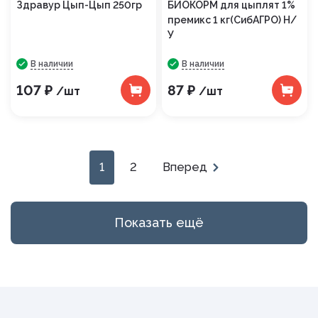
Здравур Цып-Цып 250гр
БИОКОРМ для цыплят 1%
премикс 1 кг(СибАГРО) Н/
У
В наличии
В наличии
107 ₽
87 ₽
/шт
/шт
1
2
Вперед
Показать ещё