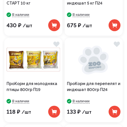
СТАРТ 10 кг
индюшат 5 кг П24
В наличии
В наличии
430 ₽
675 ₽
/шт
/шт
ПроКорм для молодняка
ПроКорм для перепелят и
птицы 800гр П19
индюшат 800гр П24
В наличии
В наличии
118 ₽
133 ₽
/шт
/шт