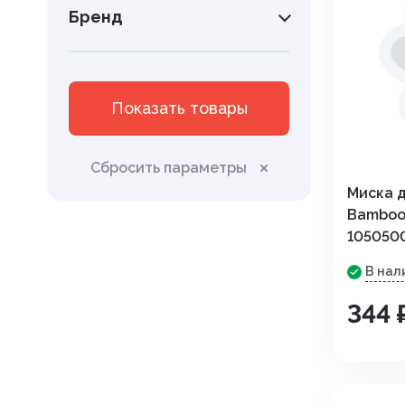
Бренд
Угнетения полового возбуж
Успокоительные
Уход за полостью рта
Показать товары
Хондропротекторы
Сбросить параметры
Миска д
Bamboo,
105050
В нал
344 