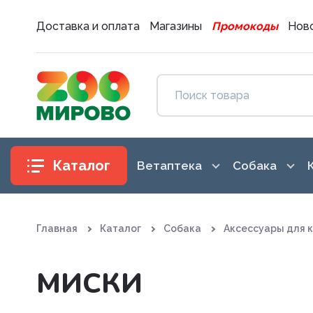
Доставка и оплата
Магазины
Промокоды
Ново
Каталог
Ветаптека
Собака
Антибиотики
Аксессуары
Главная
Каталог
Собака
Аксессуары для 
Антигистаминные препараты
Амуниция
Вакцины. Сыворотки
Воспитание
МИСКИ
Витаминные, минеральные и
Гигиена и 
железосодержащие препар