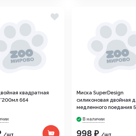
двойная квадратная
Миска SuperDesign
2*200мл 664
силиконовая двойная д
медленного поедания 
ичии
В наличии
₽
998 ₽
/шт
/шт