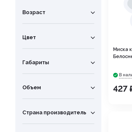
Препараты для лечения
заболеваний сердечно-сосу
Возраст
системы
Пробиотики. пребиотики
Цвет
Противовоспалительные
препараты
Миска к
Белосн
Противопаразитарные преп
Габариты
Разных фармакологических г
В нал
427 
Объем
Растворы и электролиты
Средства для наркоза,
транквилизаторы
Страна производитель
Средства для ухода за шерс
кожей