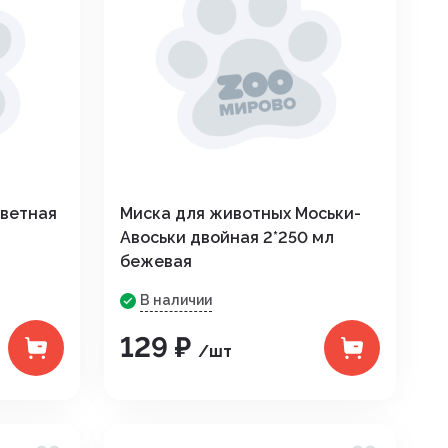
цветная
Миска для животных Моськи-
Авоськи двойная 2*250 мл
бежевая
В наличии
129 ₽
/шт