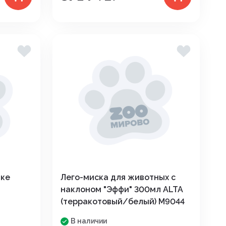
жке
Лего-миска для животных с
наклоном "Эффи" 300мл ALTA
(терракотовый/белый) М9044
В наличии