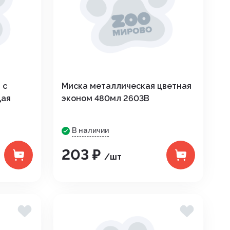
 с
Миска металлическая цветная
щая
эконом 480мл 2603В
В наличии
203 ₽
/шт