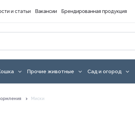
сти и статьи
Вакансии
Брендированная продукция
Кошка
Прочие животные
Сад и огород
 для кормления
Аксессуары для кормления
Грызуны, хорьки
Обработка участ
кормления
Миски
Игрушки
Птицы
Горшки для цвето
подставки
 и дрессура
Корма
Рептилии
Грунты
поддержание чистоты
Амуниция
Рыбы
аты
Емкости для рас