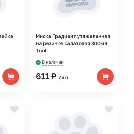
Премиксы. соль
дителей
Сидушки туристические
Птица
зунов
Спальные мешки
Уход за копытами
екомых
вейка
Миска Градиент утяжеленная
Средства для розжига
Уход за молодняком
на резинке салатовая 300мл
няков
Термоса и термокружки
Triol
Уход за с/х животными
та растений
В наличии
Термосумки
Экспресс тесты
611 ₽
Фонари
/шт
Шнуры, тросы
ов