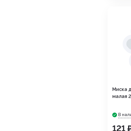
Миска 
малая 
В нал
121 