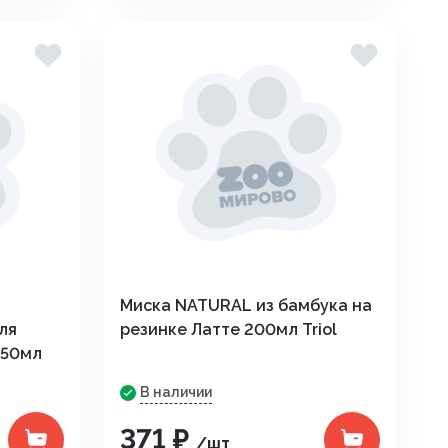
Миска NATURAL из бамбука на
ля
резинке Латте 200мл Triol
550мл
В наличии
371 ₽
/шт