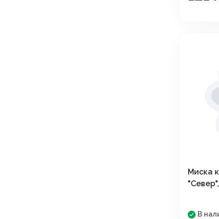
Миска 
"Север",
В нал