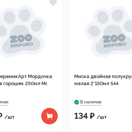
керамикАрт Мордочка
Миска двойная полукру
в горошек 250мл Mr.
малая 2*150мл 544
ичии
В наличии
₽
134 ₽
/шт
/шт