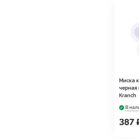
Миска 
черная 
Kranch
В нал
387 