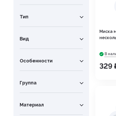
Инструменты. хирургия
Капли глазные, интраназаль
Тип
Капли ушные
Миска 
Кокцидиостатики
нескол
Вид
Лечение и профилактика
заболеваний ЖКТ
В нал
Особенности
329 
Лечение маститов,эндометр
вагинитов
Препараты влияющие на фун
Группа
почек, для лечения болезней
мочеполовой системы
Материал
Паспорт ветеринарный