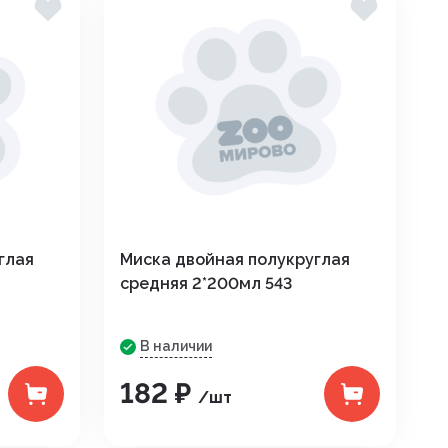
глая
Миска двойная полукруглая
средняя 2*200мл 543
В наличии
182 ₽
/шт