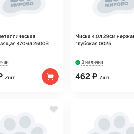
Средства от вре
ные
Средства от гры
Средства от нас
металлическая
Миска 4,0л 29см нержа
ьзящая 470мл 2500B
глубокая 0025
Средства от сор
Стимуляторы рос
ичии
В наличии
₽
462 ₽
итов,
Удобрения
/шт
/шт
Фигуры садовые
кции
Фонари
Чистка дымоход