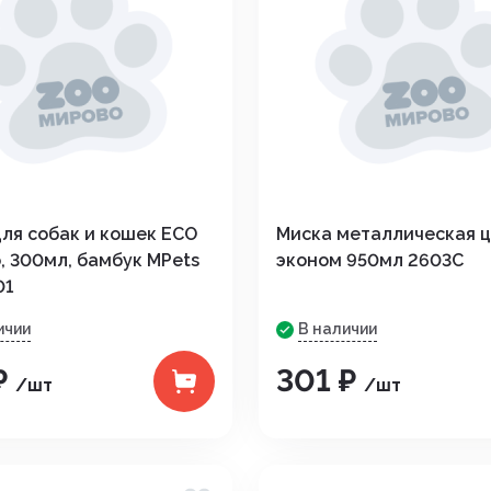
дения
ля собак и кошек ECO
Миска металлическая 
 300мл, бамбук MPets
эконом 950мл 2603С
01
ичии
В наличии
₽
301 ₽
/шт
/шт