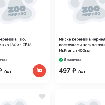
дистой
ерамика Triol
Миска керамика черная
ежка 180мл CB18
косточками нескользя
араты
Mr.Kranch 400мл
рупп
ичии
В наличии
₽
497 ₽
/шт
/шт
тью и