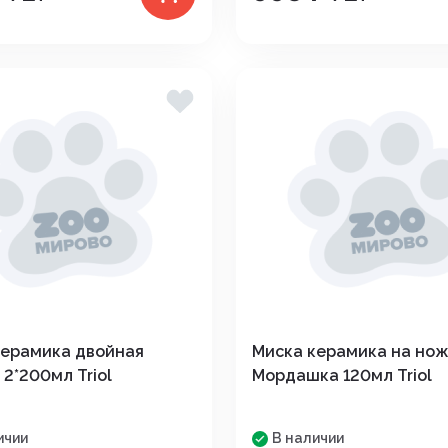
керамика двойная
Миска керамика на но
 2*200мл Triol
Мордашка 120мл Triol
ичии
В наличии