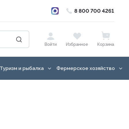
8 800 700 4261
Войти
Избранное
Корзина
Туризм и рыбалка
Фермерское хозяйство
ка от насекомых
Баулы, гермосумки, драйбеги
Лошади
в, вазоны, кашпо,
Бинокли и монокуляры
Гигиена вымени
Ведра, канистры
Для переработки молока
Всё для копчения
Доильное оборудование
сады, торфянные