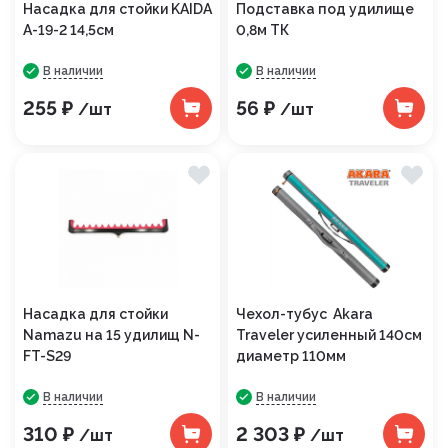
Насадка для стойки KAIDA
Подставка под удилище
A-19-2 14,5см
0,8м ТК
В наличии
В наличии
255 ₽
56 ₽
/шт
/шт
Насадка для стойки
Чехол-тубус Akara
Namazu на 15 удилищ N-
Traveler усиленный 140см
FT-S29
диаметр 110мм
В наличии
В наличии
310 ₽
2 303 ₽
/шт
/шт