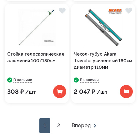
Стойка телескопическая
Чехол-тубус Akara
алюминий 100/180см
Traveler усиленный 160см
диаметр 110мм
В наличии
В наличии
308 ₽
2 047 ₽
/шт
/шт
1
2
Вперед