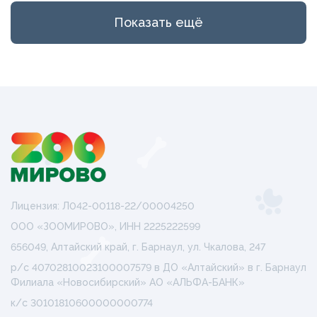
Показать ещё
Лицензия: Л042-00118-22/00004250
ООО «ЗООМИРОВО», ИНН 2225222599
656049, Алтайский край, г. Барнаул, ул. Чкалова, 247
р/с 40702810023100007579 в ДО «Алтайский» в г. Барнаул
Филиала «Новосибирский» АО «АЛЬФА-БАНК»
к/с 30101810600000000774