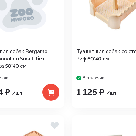
 для собак Bergamo
Туалет для собак со с
annolino Smalli без
Риф 60*40 см
а 50*40 см
ичии
В наличии
4 ₽
1 125 ₽
/шт
/шт