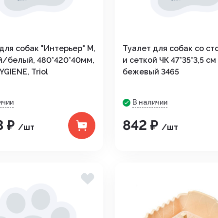
дения
для собак "Интерьер" М,
Туалет для собак со с
й/белый, 480*420*40мм,
и сеткой ЧК 47*35*3,5 см
YGIENE, Triol
бежевый 3465
ичии
В наличии
3 ₽
842 ₽
/шт
/шт