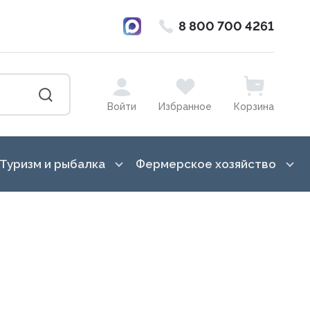
8 800 700 4261
Войти
Избранное
Корзина
Туризм и рыбалка
Фермерское хозяйство
ка от насекомых
Баулы, гермосумки, драйбеги
Лошади
в, вазоны, кашпо,
Бинокли и монокуляры
Гигиена вымени
Ведра, канистры
Для переработки молока
Всё для копчения
Доильное оборудование
сады, торфянные