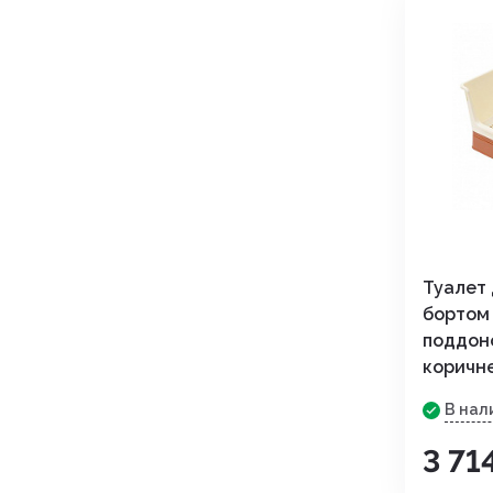
Туалет 
бортом
поддоно
коричн
В нал
3 71