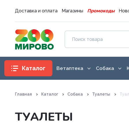
Доставка и оплата
Магазины
Промокоды
Ново
Каталог
Ветаптека
Собака
Антибиотики
Аксессуары
Главная
Каталог
Собака
Туалеты
Туа
Антигистаминные препараты
Амуниция
Вакцины. Сыворотки
Воспитание
ТУАЛЕТЫ
Витаминные, минеральные и
Гигиена и 
железосодержащие препар