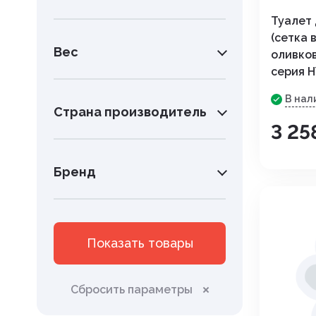
Препараты для лечения
Туалет 
заболеваний сердечно-сосу
(сетка 
системы
Вес
оливков
Пробиотики. пребиотики
серия H
Противовоспалительные
В нал
Страна производитель
препараты
3 25
Противопаразитарные преп
Бренд
Разных фармакологических г
Растворы и электролиты
Средства для наркоза,
Показать товары
транквилизаторы
Средства для ухода за шерс
Сбросить параметры
кожей