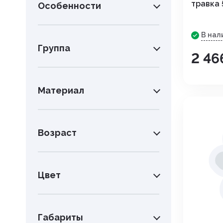
травка 
Инструменты. хирургия
Особенности
Капли глазные, интраназаль
В нал
Группа
Капли ушные
2 46
Кокцидиостатики
Материал
Лечение и профилактика
заболеваний ЖКТ
Лечение маститов,эндометр
Возраст
вагинитов
Препараты влияющие на фун
почек, для лечения болезней
Цвет
мочеполовой системы
Паспорт ветеринарный
Габариты