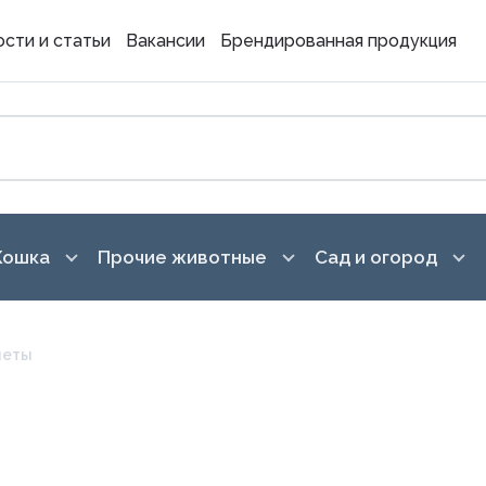
сти и статьи
Вакансии
Брендированная продукция
Кошка
Прочие животные
Сад и огород
 для кормления
Аксессуары для кормления
Грызуны, хорьки
Обработка участ
леты
Игрушки
Птицы
Горшки для цвето
подставки
 и дрессура
Корма
Рептилии
Грунты
поддержание чистоты
Амуниция
Рыбы
аты
Емкости для рас