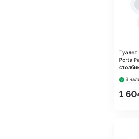
Туалет
Porta P
столбик
В нал
1 60