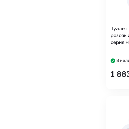
Угнетения полового возбуж
Успокоительные
Туалет 
Уход за полостью рта
розовы
серия H
Хондропротекторы
В нал
1 88