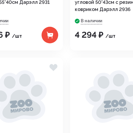
55*40см Дарэлл 2931
угловой 50*43см с рез
ковриком Дарэлл 2936
Средства от вре
ные
ичии
В наличии
Средства от гры
6 ₽
4 294 ₽
Средства от нас
/шт
/шт
Средства от сор
Стимуляторы рос
итов,
Удобрения
Фигуры садовые
кции
Фонари
Чистка дымоход