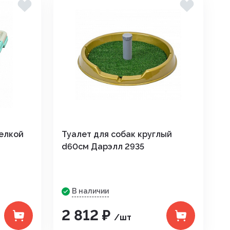
щелкой
Туалет для собак круглый
6
d60см Дарэлл 2935
В наличии
2 812 ₽
/шт