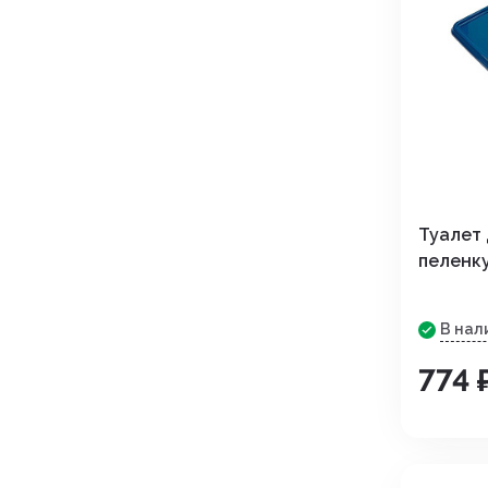
Туалет
пеленку
В нал
774 