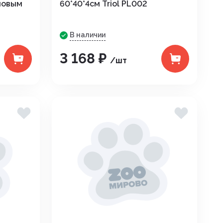
Премиксы. соль
иновым
60*40*4см Triol PL002
дителей
Сидушки туристические
Птица
В наличии
зунов
Спальные мешки
Уход за копытами
3 168 ₽
екомых
/шт
Средства для розжига
Уход за молодняком
няков
Термоса и термокружки
Уход за с/х животными
та растений
Термосумки
Экспресс тесты
Фонари
Шнуры, тросы
ов