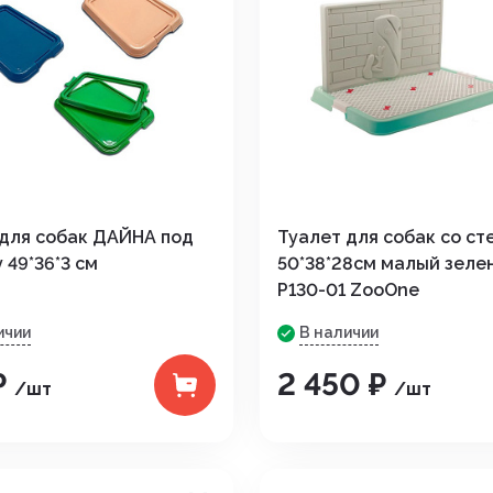
 для собак ДАЙНА под
Туалет для собак со ст
 49*36*3 см
50*38*28см малый зеле
P130-01 ZooOne
ичии
В наличии
₽
2 450 ₽
/шт
/шт