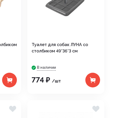
толбиком
Туалет для собак ЛУНА со
столбиком 49*36*3 см
В наличии
774 ₽
/шт