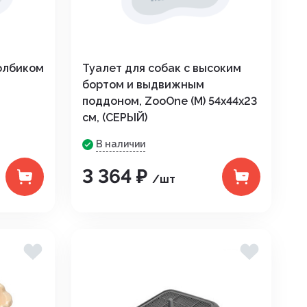
толбиком
Туалет для собак с высоким
бортом и выдвижным
поддоном, ZooOne (M) 54х44х23
см, (СЕРЫЙ)
В наличии
3 364 ₽
/шт