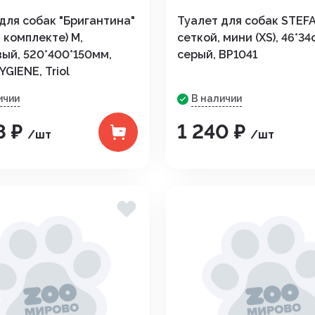
для собак "Бригантина"
Туалет для собак STEF
дистой
в комплекте) M,
сеткой, мини (XS), 46*34
ый, 520*400*150мм,
серый, BP1041
YGIENE, Triol
ичии
В наличии
8 ₽
1 240 ₽
/шт
/шт
араты
рупп
тью и