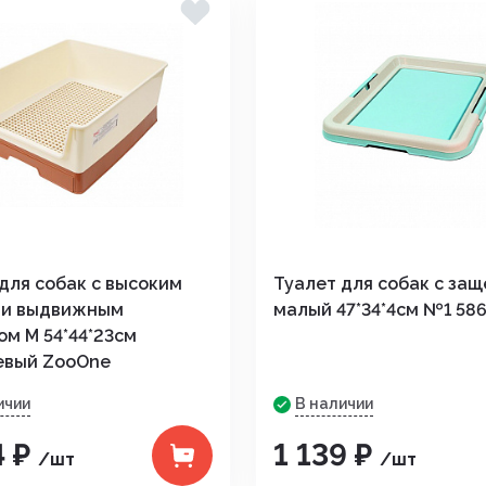
для собак с высоким
Туалет для собак с за
 и выдвижным
малый 47*34*4см №1 58
м М 54*44*23см
евый ZooOne
ичии
В наличии
4 ₽
1 139 ₽
/шт
/шт