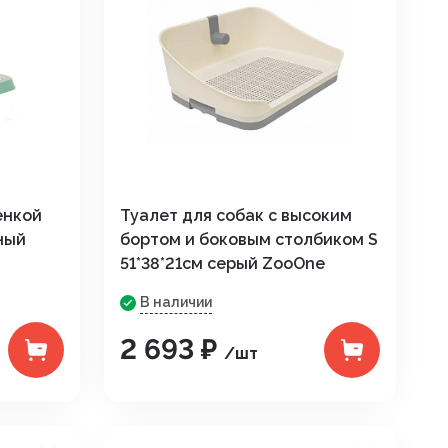
енкой
Туалет для собак с высоким
ный
бортом и боковым столбиком S
51*38*21см серый ZooOne
В наличии
2 693 ₽
/шт