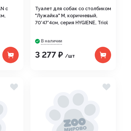
AN с
Туалет для собак со столбиком
см,
"Лужайка" M, коричневый,
70*47*4см, серия HYGIENE, Triol
В наличии
3 277 ₽
/шт