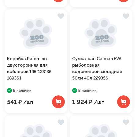
Коробка Palomino
Сумка-кан Caiman EVA
двусторонняя для
рыболовная
воблеров 195*123*36
водонепрон.складная
189361
50см 40л 229356
В наличии
В наличии
541 ₽
1 924 ₽
/шт
/шт