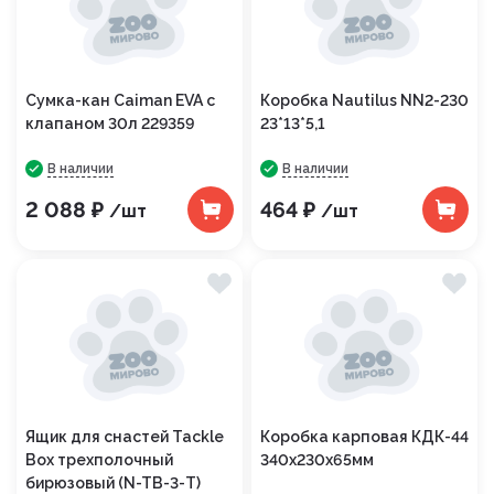
Сумка-кан Caiman EVA с
Коробка Nautilus NN2-230
клапаном 30л 229359
23*13*5,1
В наличии
В наличии
2 088 ₽
464 ₽
/шт
/шт
Ящик для снастей Tackle
Коробка карповая КДК-44
Box трехполочный
340х230х65мм
бирюзовый (N-TB-3-Т)