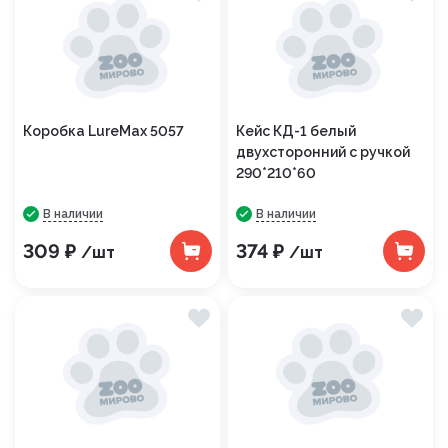
Коробка LureMax 5057
Кейс КД-1 белый
двухсторонний с ручкой
290*210*60
В наличии
В наличии
309 ₽
374 ₽
/шт
/шт