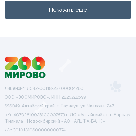
Показать ещё
Лицензия: Л042-00118-22/00004250
ООО «ЗООМИРОВО», ИНН 2225222599
656049, Алтайский край, г. Барнаул, ул. Чкалова, 247
р/с 40702810023100007579 в ДО «Алтайский» в г. Барнаул
Филиала «Новосибирский» АО «АЛЬФА-БАНК»
к/с 30101810600000000774