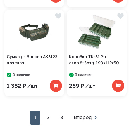
Сумка рыболова АК3123
Коробка ТК-31 2-х
поясная
стор.8+5отд. 190х112х50
В наличии
В наличии
1 362 ₽
259 ₽
/шт
/шт
1
2
3
Вперед