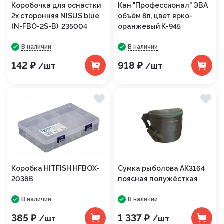
Коробочка для оснастки
Кан "Профессионал" ЭВА
2х сторонняя NISUS blue
объём 8л, цвет ярко-
(N-FBO-2S-B) 235004
оранжевый К-945
В наличии
В наличии
142 ₽
918 ₽
/шт
/шт
Коробка HITFISH HFBOX-
Сумка рыболова АК3164
2038B
поясная полужёсткая
В наличии
В наличии
385 ₽
1 337 ₽
/шт
/шт