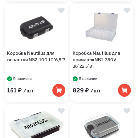
Коробка Nautilus для
Коробка Nautilus для
оснастки NS2-100 10*6,5*3
приманокNB1-360V
36*22,5*8
В наличии
В наличии
151 ₽
829 ₽
/шт
/шт