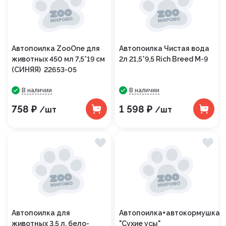
Автопоилка ZooOne для
Автопоилка Чистая вода
животных 450 мл 7,5*19 см
2л 21,5*9,5 Rich Breed М-9
(СИНЯЯ) 22653-05
В наличии
В наличии
758 ₽
1 598 ₽
/шт
/шт
Автопоилка для
Автопоилка+автокормушка
животных 3,5 л, бело-
"Сухие усы"