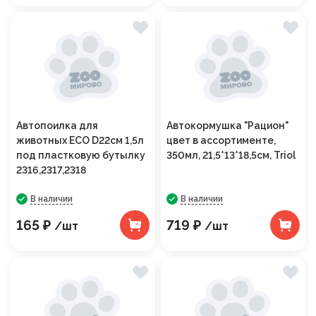
Автопоилка для
Автокормушка "Рацион"
животных ECO D22см 1,5л
цвет в ассортименте,
под пластковую бутылку
350мл, 21,5*13*18,5см, Triol
2316,2317,2318
В наличии
В наличии
165 ₽
719 ₽
/шт
/шт