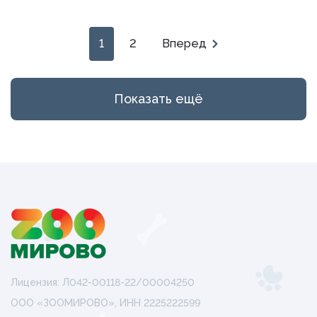
1
2
Вперед
Показать ещё
Лицензия: Л042-00118-22/00004250
ООО «ЗООМИРОВО», ИНН 2225222599