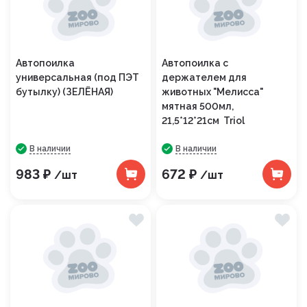
Автопоилка
Автопоилка с
универсальная (под ПЭТ
держателем для
бутылку) (ЗЕЛЁНАЯ)
животных "Мелисса"
мятная 500мл,
21,5*12*21см Triol
В наличии
В наличии
983 ₽
672 ₽
/шт
/шт