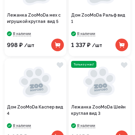
Лежанка ZooMoDa мех с
Дом ZooMoDa Ральф вид
игрушкой круглая вид 5
1
В наличии
В наличии
998 ₽
1 337 ₽
/шт
/шт
Только у нас!
Дом ZooMoDa Каспер вид
Лежанка ZooMoDa Шейн
4
круглая вид 3
В наличии
В наличии