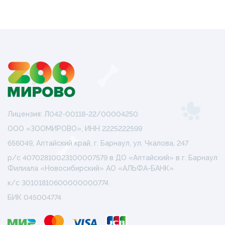
Лицензия: Л042-00118-22/00004250
ООО «ЗООМИРОВО», ИНН 2225222599
656049, Алтайский край, г. Барнаул, ул. Чкалова, 247
р/с 40702810023100007579 в ДО «Алтайский» в г. Барнаул
Филиала «Новосибирский» АО «АЛЬФА-БАНК»
к/с 30101810600000000774
БИК 045004774