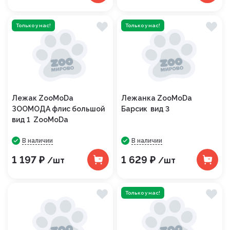
Только у нас!
Только у нас!
Лежак ZooMoDa
Лежанка ZooMoDa
ЗООМОДА флис большой
Барсик вид 3
вид 1 ZooMoDa
В наличии
В наличии
1 197 ₽
1 629 ₽
/шт
/шт
Только у нас!