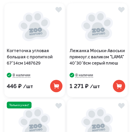
Когтеточка угловая
Лежанка Моськи-Авоськи
большая с пропиткой
прямоуг.с валиком "LAMA"
67*14см 1487629
40*30*8см серый плюш
В наличии
В наличии
446 ₽
1 271 ₽
/шт
/шт
Только у нас!