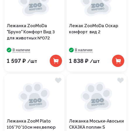
Лежанка ZooMoDa
Лежак ZooMoDa Оскар
"Бруно" Комфорт Вид 3
комфорт вид 2
для животных №072
В наличии
В наличии
1 597 ₽
1 838 ₽
/шт
/шт
Лежанка ZooM Plato
Лежанка Моськи-Авоськи
105*70*10см мех,велюр
СКАЗКА поплин S