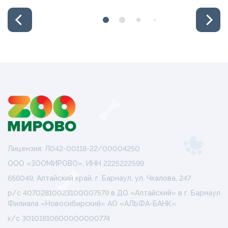
Лицензия: Л042-00118-22/00004250
ООО «ЗООМИРОВО», ИНН 2225222599
656049, Алтайский край, г. Барнаул, ул. Чкалова, 247
р/с 40702810023100007579 в ДО «Алтайский» в г. Барнаул
Филиала «Новосибирский» АО «АЛЬФА-БАНК»
к/с 30101810600000000774