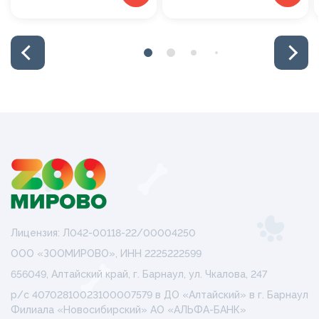
Лицензия: Л042-00118-22/00004250
ООО «ЗООМИРОВО», ИНН 2225222599
656049, Алтайский край, г. Барнаул, ул. Чкалова, 247
р/с 40702810023100007579 в ДО «Алтайский» в г. Барнаул
Филиала «Новосибирский» АО «АЛЬФА-БАНК»