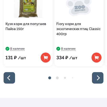
Кузя корм для попугаев
Fiory корм для
Пайза 150г
экзотических птиц Classic
400гр
В наличии
В наличии
131 ₽
334 ₽
/шт
/шт