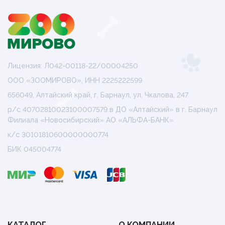
Лицензия: Л042-00118-22/00004250
ООО «ЗООМИРОВО», ИНН 2225222599
656049, Алтайский край, г. Барнаул, ул. Чкалова, 247
р/с 40702810023100007579 в ДО «Алтайский» в г. Барнаул
Филиала «Новосибирский» АО «АЛЬФА-БАНК»
к/с 30101810600000000774
БИК 045004774
КАТАЛОГ
О КОМПАНИИ