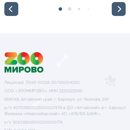
Лицензия: Л042-00118-22/00004250
ООО «ЗООМИРОВО», ИНН 2225222599
656049, Алтайский край, г. Барнаул, ул. Чкалова, 247
р/с 40702810023100007579 в ДО «Алтайский» в г. Барнаул
Филиала «Новосибирский» АО «АЛЬФА-БАНК»
к/с 30101810600000000774