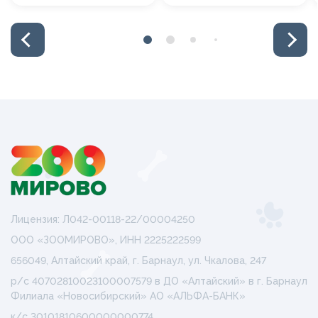
Лицензия: Л042-00118-22/00004250
ООО «ЗООМИРОВО», ИНН 2225222599
656049, Алтайский край, г. Барнаул, ул. Чкалова, 247
р/с 40702810023100007579 в ДО «Алтайский» в г. Барнаул
Филиала «Новосибирский» АО «АЛЬФА-БАНК»
к/с 30101810600000000774