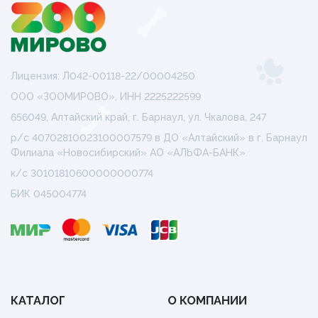
Лицензия: Л042-00118-22/00004250
ООО «ЗООМИРОВО», ИНН 2225222599
656049, Алтайский край, г. Барнаул, ул. Чкалова, 247
р/с 40702810023100007579 в ДО «Алтайский» в г. Барнаул
Филиала «Новосибирский» АО «АЛЬФА-БАНК»
к/с 30101810600000000774
БИК 045004774
КАТАЛОГ
О КОМПАНИИ