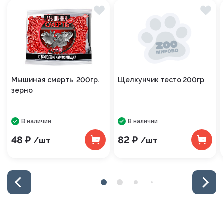
Мышиная смерть 200гр.
Щелкунчик тесто 200гр
зерно
В наличии
В наличии
48 ₽
82 ₽
/шт
/шт