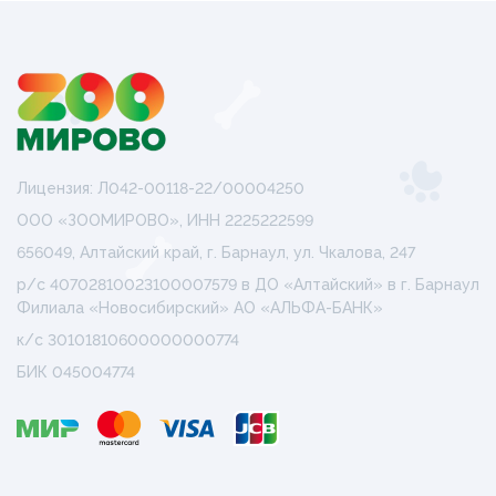
Лицензия: Л042-00118-22/00004250
ООО «ЗООМИРОВО», ИНН 2225222599
656049, Алтайский край, г. Барнаул, ул. Чкалова, 247
р/с 40702810023100007579 в ДО «Алтайский» в г. Барнаул
Филиала «Новосибирский» АО «АЛЬФА-БАНК»
к/с 30101810600000000774
БИК 045004774