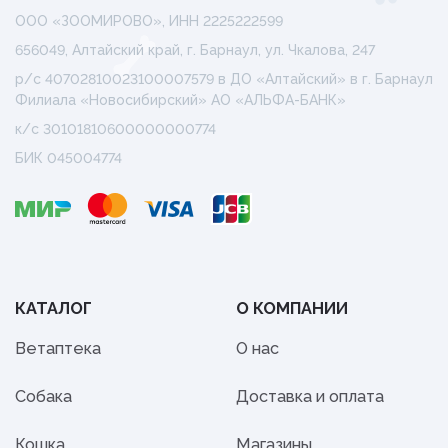
ООО «ЗООМИРОВО», ИНН 2225222599
656049, Алтайский край, г. Барнаул, ул. Чкалова, 247
р/с 40702810023100007579 в ДО «Алтайский» в г. Барнаул
Филиала «Новосибирский» АО «АЛЬФА-БАНК»
к/с 30101810600000000774
БИК 045004774
КАТАЛОГ
О КОМПАНИИ
Ветаптека
О нас
Собака
Доставка и оплата
Кошка
Магазины