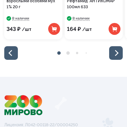
взрослыми особями мух
Рефтамид АНТИКОМАР
1% 20 г
100мл 633
В наличии
В наличии
343 ₽
164 ₽
/шт
/шт
Лицензия: Л042-00118-22/00004250