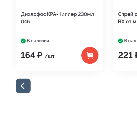
Дихлофос КРА-Киллер 230мл
Спрей 
046
ВХ от 
В наличии
В нал
164 ₽
221
/шт