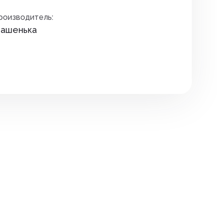
Премиксы. соль
дителей
роизводитель:
Сидушки туристические
Птица
ашенька
зунов
Спальные мешки
Уход за копытами
екомых
Средства для розжига
Уход за молодняком
няков
Термоса и термокружки
Уход за с/х животными
та растений
Термосумки
Экспресс тесты
Фонари
Шнуры, тросы
ов