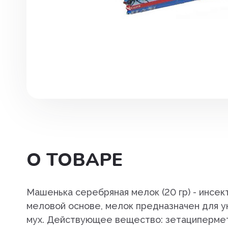
Инструменты. хирургия
Капли глазные, интраназаль
Капли ушные
Кокцидиостатики
Лечение и профилактика
заболеваний ЖКТ
Лечение маститов,эндометр
вагинитов
О ТОВАРЕ
Препараты влияющие на фун
почек, для лечения болезней
мочеполовой системы
Машенька серебряная мелок (20 гр) - инсек
меловой основе, мелок предназначен для ун
Паспорт ветеринарный
мух. Действующее вещество: зетациперметри