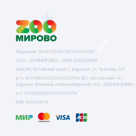
Лицензия: Л042-00118-22/00004250
ООО «ЗООМИРОВО», ИНН 2225222599
656049, Алтайский край, г. Барнаул, ул. Чкалова, 247
р/с 40702810023100007579 в ДО «Алтайский» в г.
Барнаул Филиала «Новосибирский» АО «АЛЬФА-БАНК»
к/с 30101810600000000774
БИК 045004774