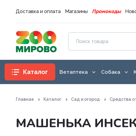
Доставка и оплата
Магазины
Промокоды
Ново
Каталог
Ветаптека
Собака
Антибиотики
Аксессуары
Главная
Каталог
Сад и огород
Средства о
Антигистаминные препараты
Амуниция
Вакцины. Сыворотки
Воспитание
МАШЕНЬКА ИНСЕК
Витаминные, минеральные и
Гигиена и 
железосодержащие препар