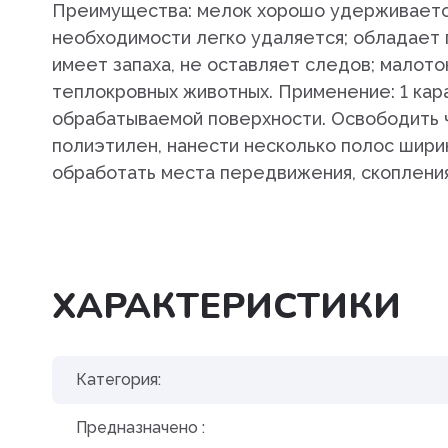
Препараты для лечения
Преимущества: мелок хорошо удерживается
заболеваний сердечно-сосу
необходимости легко удаляется; обладает
системы
имеет запаха, не оставляет следов; малото
теплокровных животных. Применение: 1 кара
Пробиотики. пребиотики
обрабатываемой поверхности. Освободить ч
Противовоспалительные
полиэтилен, нанести несколько полос ширин
препараты
обработать места передвижения, скопления
Противопаразитарные преп
Разных фармакологических г
ХАРАКТЕРИСТИКИ
Растворы и электролиты
Средства для наркоза,
транквилизаторы
Категория:
Средства для ухода за шерс
Предназначено :
кожей