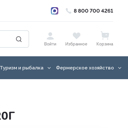
8 800 700 4261
Войти
Избранное
Корзина
Туризм и рыбалка
Фермерское хозяйство
ка от насекомых
Баулы, гермосумки, драйбеги
Лошади
в, вазоны, кашпо,
Бинокли и монокуляры
Гигиена вымени
Ведра, канистры
Для переработки молока
0Г
Всё для копчения
Доильное оборудование
сады, торфянные