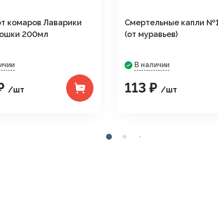
от комаров Лаварики
Смертельные капли №1 
мошки 200мл
(от муравьев)
ичии
В наличии
 ₽
113 ₽
/шт
/шт