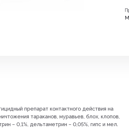
Средства от вре
П
ные
М
Средства от гры
Средства от нас
Средства от сор
Стимуляторы рос
итов,
Удобрения
Фигуры садовые
кции
Фонари
тицидный препарат контактного действия на
Чистка дымоход
ичтожения тараканов, муравьев, блох, клопов,
н – 0,1%, дельтаметрин – 0,05%, гипс и мел.