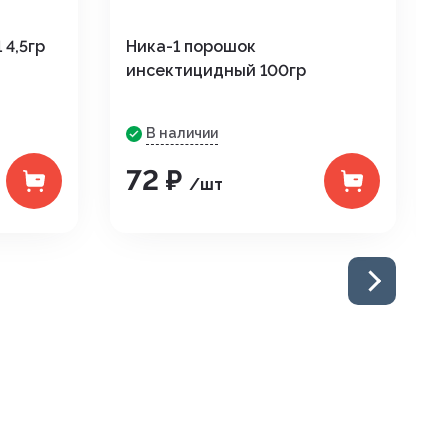
4,5гр
Ника-1 порошок
инсектицидный 100гр
В наличии
72 ₽
/шт