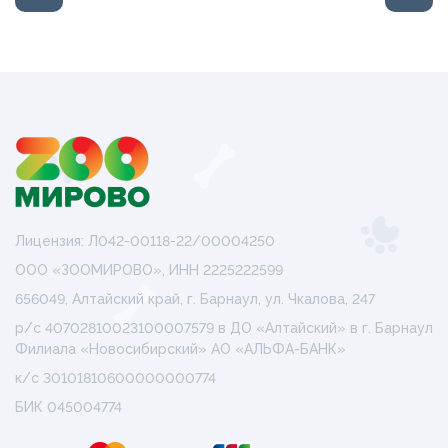
Лицензия: Л042-00118-22/00004250
ООО «ЗООМИРОВО», ИНН 2225222599
656049, Алтайский край, г. Барнаул, ул. Чкалова, 247
р/с 40702810023100007579 в ДО «Алтайский» в г. Барнаул
Филиала «Новосибирский» АО «АЛЬФА-БАНК»
к/с 30101810600000000774
БИК 045004774