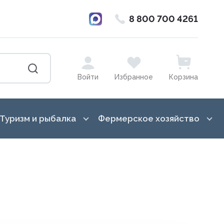
8 800 700 4261
Войти
Избранное
Корзина
Туризм и рыбалка
Фермерское хозяйство
ка от насекомых
Баулы, гермосумки, драйбеги
Лошади
в, вазоны, кашпо,
Бинокли и монокуляры
Гигиена вымени
Ведра, канистры
Для переработки молока
Всё для копчения
Доильное оборудование
сады, торфянные