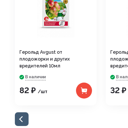
Герольд Avgust от
Герольд
плодожорки и других
плодож
вредителей 10мл
вредит
В наличии
В нал
82 ₽
32 
/шт