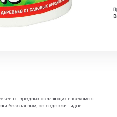
Средства от вре
П
ные
В
Средства от гры
Средства от нас
Средства от сор
Стимуляторы рос
итов,
Удобрения
Фигуры садовые
кции
Фонари
евьев от вредных ползающих насекомых:
Чистка дымоход
ески безопасным, не содержит ядов.