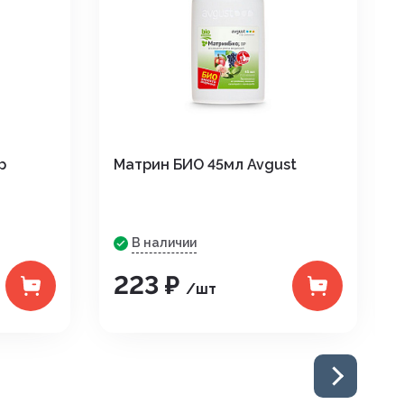
р
Матрин БИО 45мл Avgust
В наличии
223 ₽
/шт