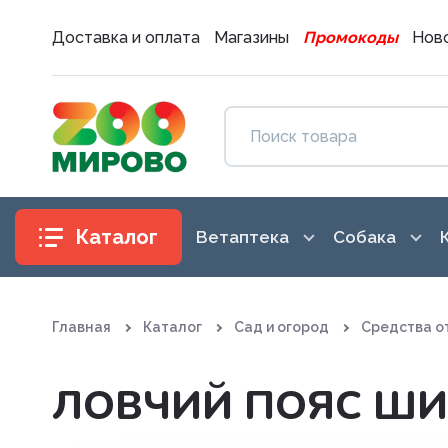
Доставка и оплата
Магазины
Промокоды
Ново
Каталог
Ветаптека
Собака
Антибиотики
Аксессуары
Главная
Каталог
Сад и огород
Средства о
Антигистаминные препараты
Амуниция
Вакцины. Сыворотки
Воспитание
ЛОВЧИЙ ПОЯС ШИ
Витаминные, минеральные и
Гигиена и 
железосодержащие препар