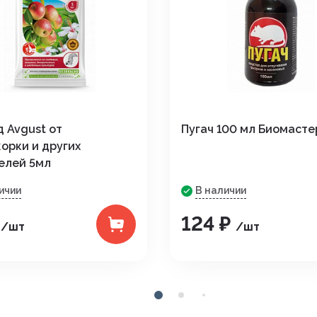
 Avgust от
Пугач 100 мл Биомасте
орки и других
елей 5мл
ичии
В наличии
₽
124 ₽
/шт
/шт