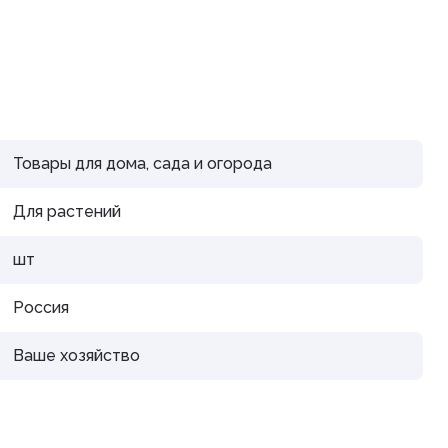
дистой
Товары для дома, сада и огорода
араты
Для растений
рупп
шт
Россия
Ваше хозяйство
тью и