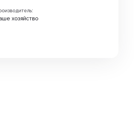
Премиксы. соль
дителей
роизводитель:
Сидушки туристические
Птица
аше хозяйство
зунов
Спальные мешки
Уход за копытами
екомых
Средства для розжига
Уход за молодняком
няков
Термоса и термокружки
Уход за с/х животными
та растений
Термосумки
Экспресс тесты
Фонари
Шнуры, тросы
ов