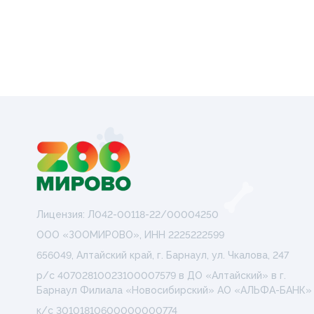
Лицензия: Л042-00118-22/00004250
ООО «ЗООМИРОВО», ИНН 2225222599
656049, Алтайский край, г. Барнаул, ул. Чкалова, 247
р/с 40702810023100007579 в ДО «Алтайский» в г.
Барнаул Филиала «Новосибирский» АО «АЛЬФА-БАНК»
к/с 30101810600000000774