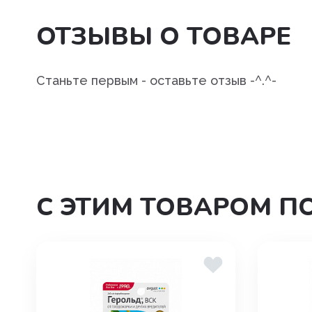
Угнетения полового возбуж
ОТЗЫВЫ О ТОВАРЕ
Успокоительные
Уход за полостью рта
Станьте первым - оставьте отзыв -^.^-
Хондропротекторы
С ЭТИМ ТОВАРОМ П