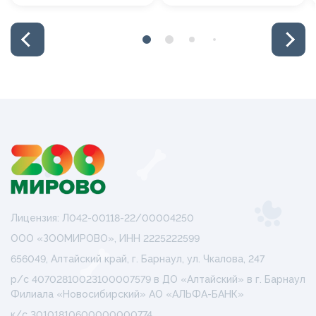
Лицензия: Л042-00118-22/00004250
ООО «ЗООМИРОВО», ИНН 2225222599
656049, Алтайский край, г. Барнаул, ул. Чкалова, 247
р/с 40702810023100007579 в ДО «Алтайский» в г. Барнаул
Филиала «Новосибирский» АО «АЛЬФА-БАНК»
к/с 30101810600000000774