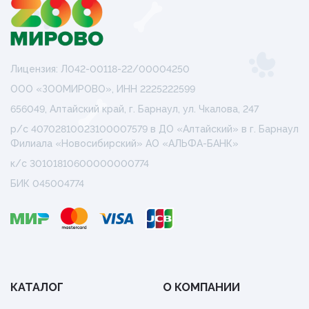
Лицензия: Л042-00118-22/00004250
ООО «ЗООМИРОВО», ИНН 2225222599
656049, Алтайский край, г. Барнаул, ул. Чкалова, 247
р/с 40702810023100007579 в ДО «Алтайский» в г. Барнаул
Филиала «Новосибирский» АО «АЛЬФА-БАНК»
к/с 30101810600000000774
БИК 045004774
КАТАЛОГ
О КОМПАНИИ