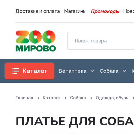
Доставка и оплата
Магазины
Промокоды
Ново
Каталог
Ветаптека
Собака
Антибиотики
Аксессуары
Главная
Каталог
Собака
Одежда, обувь
Антигистаминные препараты
Амуниция
Вакцины. Сыворотки
Воспитание
ПЛАТЬЕ ДЛЯ СОБА
Витаминные, минеральные и
Гигиена и 
железосодержащие препар