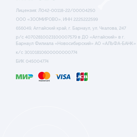
Лицензия: Л042-00118-22/00004250
ООО «ЗООМИРОВО», ИНН 2225222599
656049, Алтайский край, г. Барнаул, ул. Чкалова, 247
р/с 40702810023100007579 в ДО «Алтайский» в г.
Барнаул Филиала «Новосибирский» АО «АЛЬФА-БАНК»
к/с 30101810600000000774
БИК 045004774