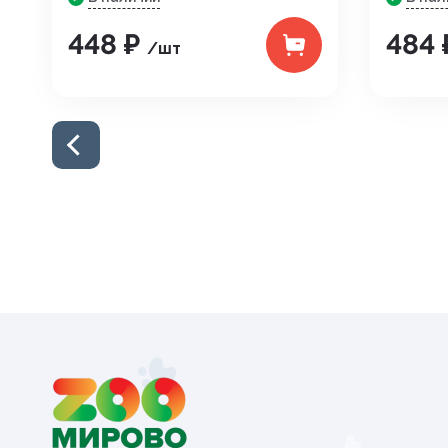
448 ₽
484
/шт