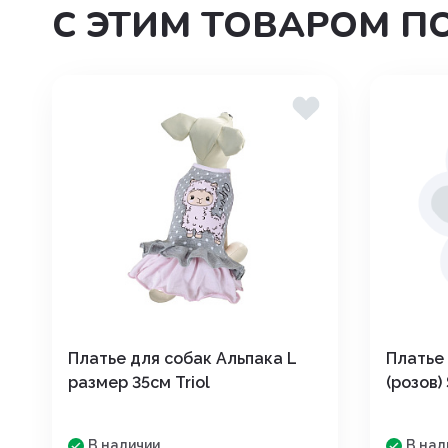
С ЭТИМ ТОВАРОМ П
Угнетения полового возбуж
Успокоительные
Уход за полостью рта
Хондропротекторы
Платье для собак Альпака L
Платье
размер 35см Triol
(розов)
В наличии
В нал