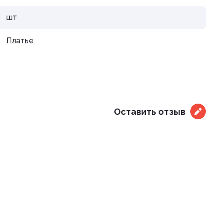
дистой
шт
Платье
араты
Оставить отзыв
рупп
тью и