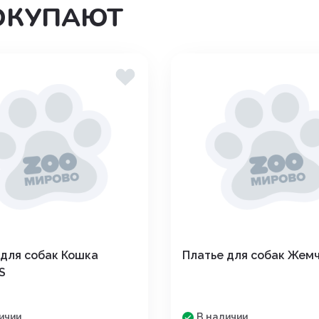
ОКУПАЮТ
дения
 для собак Кошка
Платье для собак Жемч
 S
ичии
В наличии