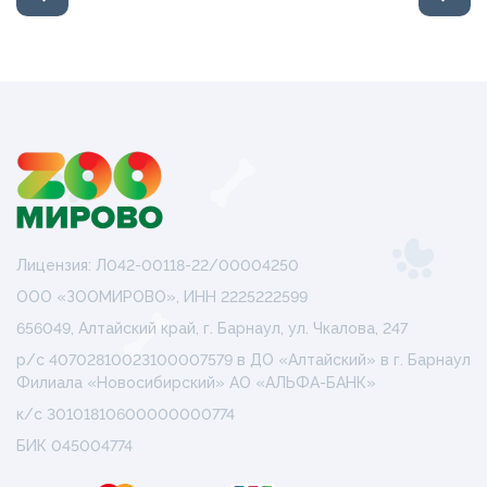
Лицензия: Л042-00118-22/00004250
ООО «ЗООМИРОВО», ИНН 2225222599
656049, Алтайский край, г. Барнаул, ул. Чкалова, 247
р/с 40702810023100007579 в ДО «Алтайский» в г. Барнаул
Филиала «Новосибирский» АО «АЛЬФА-БАНК»
к/с 30101810600000000774
БИК 045004774