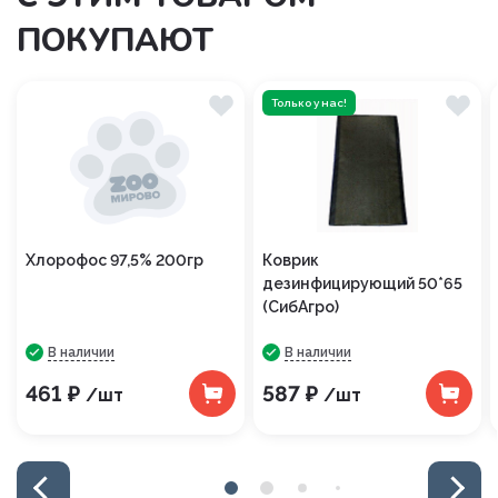
ПОКУПАЮТ
Только у нас!
Хлорофос 97,5% 200гр
Коврик
дезинфицирующий 50*65
(СибАгро)
В наличии
В наличии
461 ₽
587 ₽
/шт
/шт