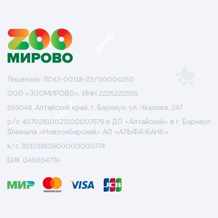
Лицензия: Л042-00118-22/00004250
ООО «ЗООМИРОВО», ИНН 2225222599
656049, Алтайский край, г. Барнаул, ул. Чкалова, 247
р/с 40702810023100007579 в ДО «Алтайский» в г. Барнаул
Филиала «Новосибирский» АО «АЛЬФА-БАНК»
к/с 30101810600000000774
БИК 045004774