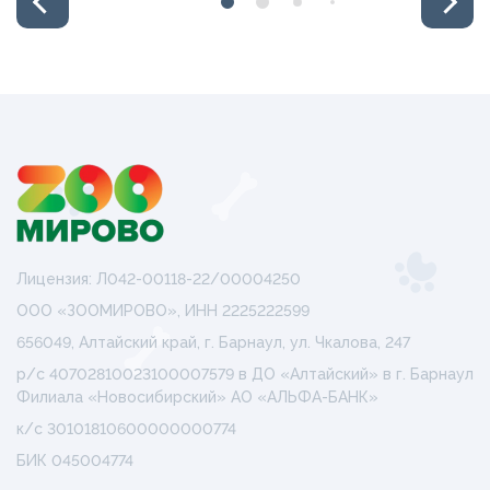
Лицензия: Л042-00118-22/00004250
ООО «ЗООМИРОВО», ИНН 2225222599
656049, Алтайский край, г. Барнаул, ул. Чкалова, 247
р/с 40702810023100007579 в ДО «Алтайский» в г. Барнаул
Филиала «Новосибирский» АО «АЛЬФА-БАНК»
к/с 30101810600000000774
БИК 045004774