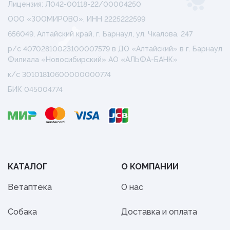
Лицензия: Л042-00118-22/00004250
ООО «ЗООМИРОВО», ИНН 2225222599
656049, Алтайский край, г. Барнаул, ул. Чкалова, 247
р/с 40702810023100007579 в ДО «Алтайский» в г. Барнаул
Филиала «Новосибирский» АО «АЛЬФА-БАНК»
к/с 30101810600000000774
БИК 045004774
КАТАЛОГ
О КОМПАНИИ
Ветаптека
О нас
Собака
Доставка и оплата