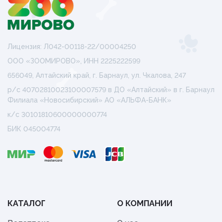
Лицензия: Л042-00118-22/00004250
ООО «ЗООМИРОВО», ИНН 2225222599
656049, Алтайский край, г. Барнаул, ул. Чкалова, 247
р/с 40702810023100007579 в ДО «Алтайский» в г. Барнаул
Филиала «Новосибирский» АО «АЛЬФА-БАНК»
к/с 30101810600000000774
БИК 045004774
КАТАЛОГ
О КОМПАНИИ