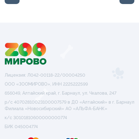
Лицензия: Л042-00118-22/00004250
ООО «ЗООМИРОВО», ИНН 2225222599
656049, Алтайский край, г. Барнаул, ул. Чкалова, 247
р/с 40702810023100007579 в ДО «Алтайский» в г. Барнаул
Филиала «Новосибирский» АО «АЛЬФА-БАНК»
к/с 30101810600000000774
БИК 045004774