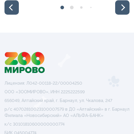
Лицензия: Л042-00118-22/00004250
ООО «ЗООМИРОВО», ИНН 2225222599
656049, Алтайский край, г. Барнаул, ул. Чкалова, 247
р/с 40702810023100007579 в ДО «Алтайский» в г. Барнаул
Филиала «Новосибирский» АО «АЛЬФА-БАНК»
к/с 30101810600000000774
БИК 045004774