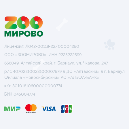
Лицензия: Л042-00118-22/00004250
ООО «ЗООМИРОВО», ИНН 2225222599
656049, Алтайский край, г. Барнаул, ул. Чкалова, 247
р/с 40702810023100007579 в ДО «Алтайский» в г. Барнаул
Филиала «Новосибирский» АО «АЛЬФА-БАНК»
к/с 30101810600000000774
БИК 045004774