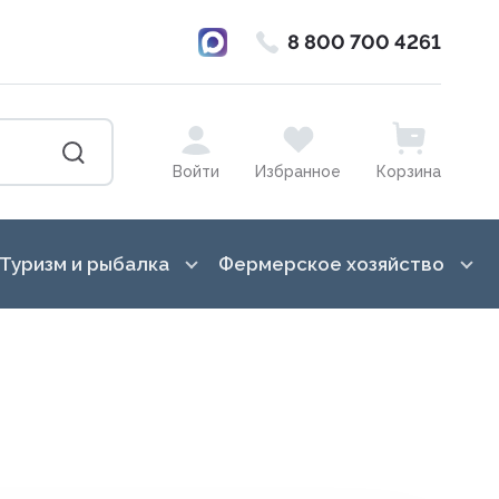
8 800 700 4261
Войти
Избранное
Корзина
Туризм и рыбалка
Фермерское хозяйство
ка от насекомых
Баулы, гермосумки, драйбеги
Лошади
в, вазоны, кашпо,
Бинокли и монокуляры
Гигиена вымени
Ведра, канистры
Для переработки молока
Всё для копчения
Доильное оборудование
сады, торфянные