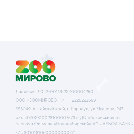
Лицензия: Л042-00118-22/00004250
ООО «ЗООМИРОВО», ИНН 2225222599
656049, Алтайский край, г. Барнаул, ул. Чкалова, 247
р/с 40702810023100007579 в ДО «Алтайский» в г.
Барнаул Филиала «Новосибирский» АО «АЛЬФА-БАНК»
к/с 30101810600000000774