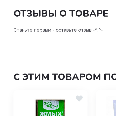
Угнетения полового возбуж
ОТЗЫВЫ О ТОВАРЕ
Успокоительные
Уход за полостью рта
Станьте первым - оставьте отзыв -^.^-
Хондропротекторы
С ЭТИМ ТОВАРОМ П