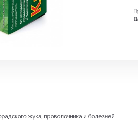
Средства от вре
П
ные
В
Средства от гры
Средства от нас
Средства от сор
Стимуляторы рос
итов,
Удобрения
Фигуры садовые
кции
Фонари
радского жука, проволочника и болезней
Чистка дымоход