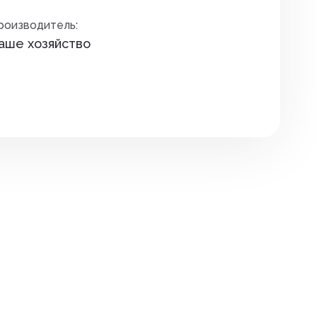
Премиксы. соль
дителей
роизводитель:
Сидушки туристические
Птица
аше хозяйство
зунов
Спальные мешки
Уход за копытами
екомых
Средства для розжига
Уход за молодняком
няков
Термоса и термокружки
Уход за с/х животными
та растений
Термосумки
Экспресс тесты
Фонари
Шнуры, тросы
ов