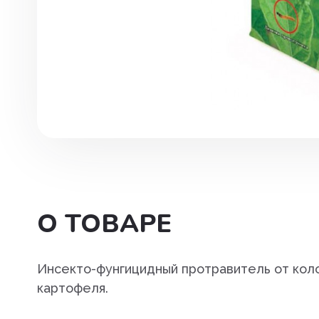
Инструменты. хирургия
Капли глазные, интраназаль
Капли ушные
Кокцидиостатики
Лечение и профилактика
заболеваний ЖКТ
Лечение маститов,эндометр
вагинитов
О ТОВАРЕ
Препараты влияющие на фун
почек, для лечения болезней
мочеполовой системы
Инсекто-фунгицидный протравитель от коло
картофеля.
Паспорт ветеринарный