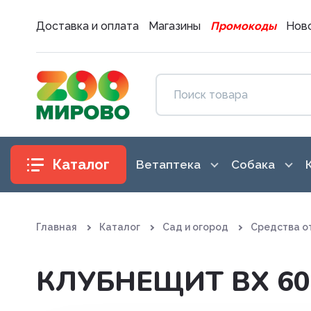
Доставка и оплата
Магазины
Промокоды
Ново
Каталог
Ветаптека
Собака
Антибиотики
Аксессуары
Главная
Каталог
Сад и огород
Средства о
Антигистаминные препараты
Амуниция
Вакцины. Сыворотки
Воспитание
КЛУБНЕЩИТ ВХ 6
Витаминные, минеральные и
Гигиена и 
железосодержащие препар