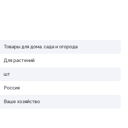
дистой
Товары для дома, сада и огорода
араты
Для растений
рупп
шт
Россия
Ваше хозяйство
тью и