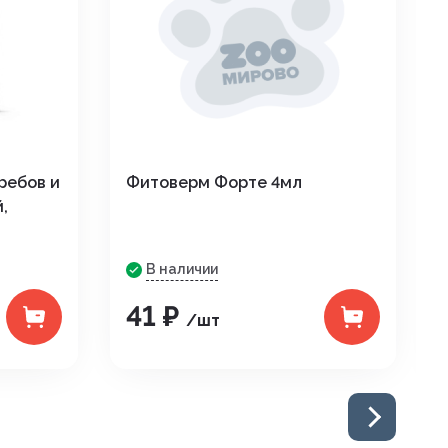
ребов и
Фитоверм Форте 4мл
,
В наличии
41 ₽
/шт