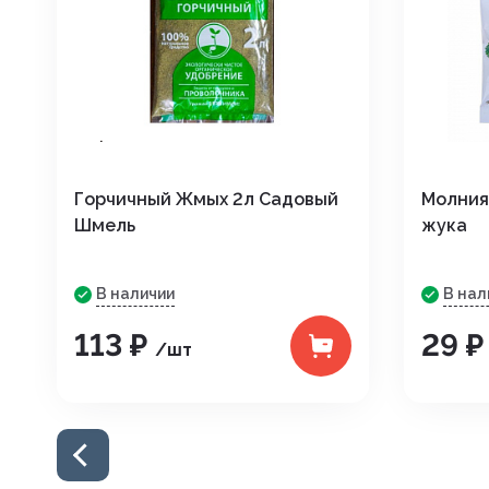
Горчичный Жмых 2л Садовый
Молния 
Шмель
жука
В наличии
В нал
113 ₽
29 
/шт