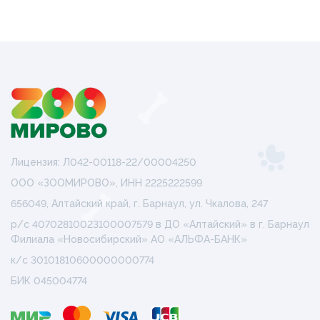
Лицензия: Л042-00118-22/00004250
ООО «ЗООМИРОВО», ИНН 2225222599
656049, Алтайский край, г. Барнаул, ул. Чкалова, 247
р/с 40702810023100007579 в ДО «Алтайский» в г. Барнаул
Филиала «Новосибирский» АО «АЛЬФА-БАНК»
к/с 30101810600000000774
БИК 045004774