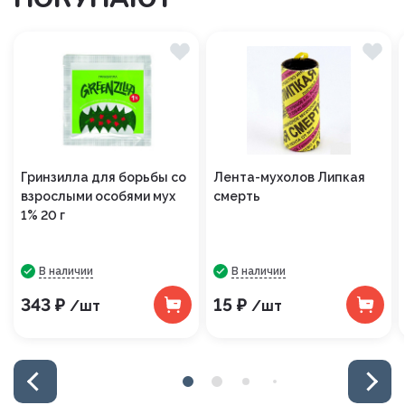
Гринзилла для борьбы со
Лента-мухолов Липкая
взрослыми особями мух
смерть
1% 20 г
В наличии
В наличии
343 ₽
15 ₽
/шт
/шт